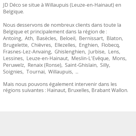
JD Déco se situe à
Willaupuis
(
Leuze-en-Hainaut
) en
Belgique
.
Nous desservons de nombreux clients dans toute la
Belgique
et principalement dans la région de :
Antoing
,
Ath
,
Basècles
,
Beloeil
,
Bernissart
,
Blaton
,
Brugelette
,
Chièvres
,
Ellezelles
,
Enghien
,
Flobecq
,
Frasnes-Lez-Anvaing
,
Ghislenghien
,
Jurbise
,
Lens
,
Lessines
,
Leuze-en-Hainaut
,
Meslin-L'Evêque
,
Mons
,
Peruwelz
,
Renaix (Ronse)
,
Saint-Ghislain
,
Silly
,
Soignies
,
Tournai
,
Willaupuis
, ...
Mais nous pouvons également intervenir dans les
régions suivantes :
Hainaut
,
Bruxelles
,
Brabant Wallon
.