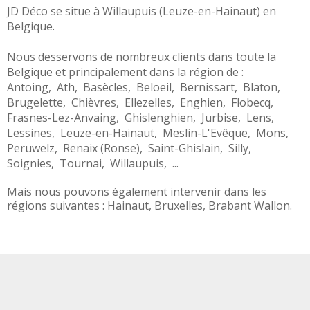
JD Déco se situe à
Willaupuis
(
Leuze-en-Hainaut
) en
Belgique
.
Nous desservons de nombreux clients dans toute la
Belgique
et principalement dans la région de :
Antoing
,
Ath
,
Basècles
,
Beloeil
,
Bernissart
,
Blaton
,
Brugelette
,
Chièvres
,
Ellezelles
,
Enghien
,
Flobecq
,
Frasnes-Lez-Anvaing
,
Ghislenghien
,
Jurbise
,
Lens
,
Lessines
,
Leuze-en-Hainaut
,
Meslin-L'Evêque
,
Mons
,
Peruwelz
,
Renaix (Ronse)
,
Saint-Ghislain
,
Silly
,
Soignies
,
Tournai
,
Willaupuis
, ...
Mais nous pouvons également intervenir dans les
régions suivantes :
Hainaut
,
Bruxelles
,
Brabant Wallon
.