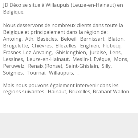
JD Déco se situe à
Willaupuis
(
Leuze-en-Hainaut
) en
Belgique
.
Nous desservons de nombreux clients dans toute la
Belgique
et principalement dans la région de :
Antoing
,
Ath
,
Basècles
,
Beloeil
,
Bernissart
,
Blaton
,
Brugelette
,
Chièvres
,
Ellezelles
,
Enghien
,
Flobecq
,
Frasnes-Lez-Anvaing
,
Ghislenghien
,
Jurbise
,
Lens
,
Lessines
,
Leuze-en-Hainaut
,
Meslin-L'Evêque
,
Mons
,
Peruwelz
,
Renaix (Ronse)
,
Saint-Ghislain
,
Silly
,
Soignies
,
Tournai
,
Willaupuis
, ...
Mais nous pouvons également intervenir dans les
régions suivantes :
Hainaut
,
Bruxelles
,
Brabant Wallon
.