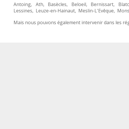
Antoing
,
Ath
,
Basècles
,
Beloeil
,
Bernissart
,
Blat
Lessines
,
Leuze-en-Hainaut
,
Meslin-L'Evêque
,
Mon
Mais nous pouvons également intervenir dans les rég