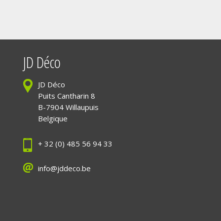
JD Déco
JD Déco
Puits Cantharin 8
B-7904 Willaupuis
Belgique
+ 32 (0) 485 56 94 33
info@jddeco.be