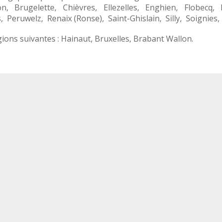
on
,
Brugelette
,
Chièvres
,
Ellezelles
,
Enghien
,
Flobecq
,
s
,
Peruwelz
,
Renaix (Ronse)
,
Saint-Ghislain
,
Silly
,
Soignies
ions suivantes :
Hainaut
,
Bruxelles
,
Brabant Wallon
.