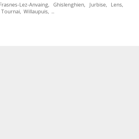
Frasnes-Lez-Anvaing
,
Ghislenghien
,
Jurbise
,
Lens
,
,
Tournai
,
Willaupuis
, ...