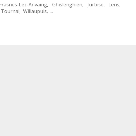
Frasnes-Lez-Anvaing
,
Ghislenghien
,
Jurbise
,
Lens
,
,
Tournai
,
Willaupuis
, ...