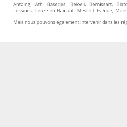
Antoing
,
Ath
,
Basècles
,
Beloeil
,
Bernissart
,
Blat
Lessines
,
Leuze-en-Hainaut
,
Meslin-L'Evêque
,
Mon
Mais nous pouvons également intervenir dans les rég