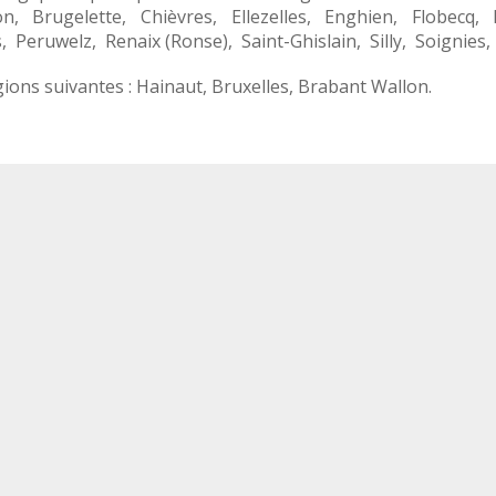
on
,
Brugelette
,
Chièvres
,
Ellezelles
,
Enghien
,
Flobecq
,
s
,
Peruwelz
,
Renaix (Ronse)
,
Saint-Ghislain
,
Silly
,
Soignies
ions suivantes :
Hainaut
,
Bruxelles
,
Brabant Wallon
.