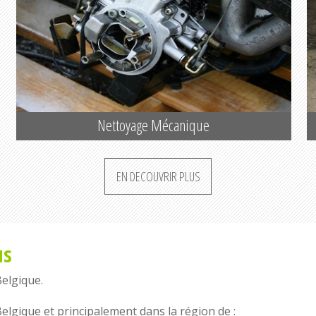
Nettoyage Mécanique
EN DECOUVRIR PLUS
us
Belgique
.
Belgique
et principalement dans la région de :