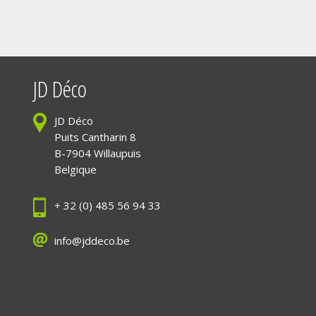
JD Déco
JD Déco
Puits Cantharin 8
B-7904 Willaupuis
Belgique
+ 32 (0) 485 56 94 33
info@jddeco.be