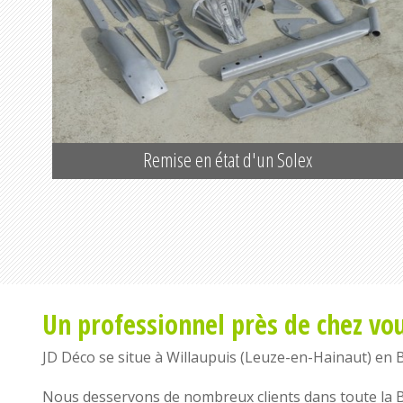
Remise en état d'un Solex
Un professionnel près de chez vo
JD Déco se situe à
Willaupuis
(
Leuze-en-Hainaut
) en
Nous desservons de nombreux clients dans toute la